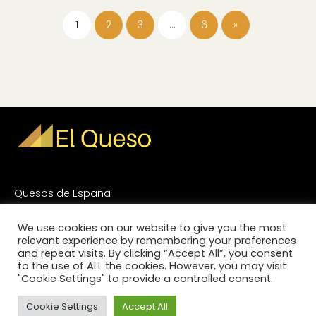
1
2
3
…
6
»
Quesos de España
Quesos Internacionales
We use cookies on our website to give you the most
relevant experience by remembering your preferences
and repeat visits. By clicking “Accept All”, you consent
Blog del Queso
to the use of ALL the cookies. However, you may visit
"Cookie Settings" to provide a controlled consent.
ElQueso.es todo sobre el queso en el mundo
|
Aviso
legal
|
Política de cookies
|
Política de privacidad
|
Cookie Settings
Accept All